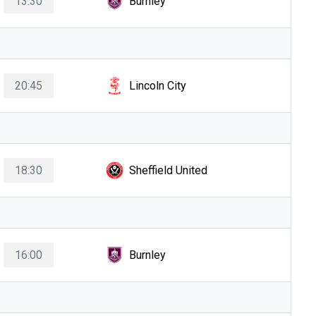
13:30
Burnley
20:45
Lincoln City
18:30
Sheffield United
16:00
Burnley