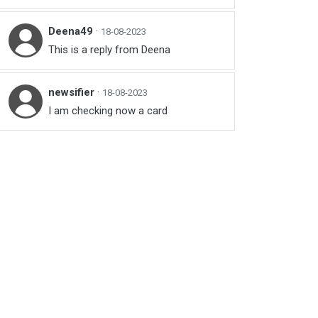
Deena49
·
18-08-2023
This is a reply from Deena
newsifier
·
18-08-2023
I am checking now a card