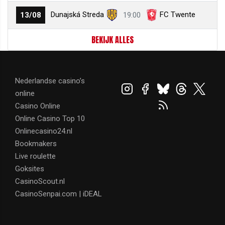
Dunajská Streda
FC Twente
13/08
19:00
BEKIJK ALLES
Nederlandse casino’s
online
Casino Online
Online Casino Top 10
Onlinecasino24.nl
Bookmakers
Live roulette
Goksites
CasinoScout.nl
CasinoSenpai.com | iDEAL