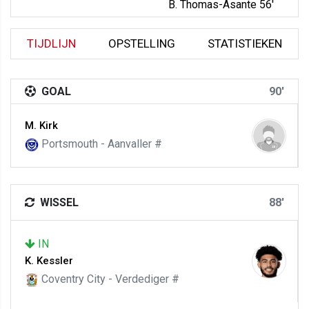
B. Thomas-Asante 56'
TIJDLIJN
OPSTELLING
STATISTIEKEN
GOAL
90'
M. Kirk
Portsmouth - Aanvaller #
WISSEL
88'
IN
K. Kessler
Coventry City - Verdediger #