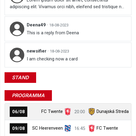
Lorem ipsum dolor sit amet, consectetur
adipiscing elit. Vivamus orci nibh, eleifend sed tristique n...
Deena49
·
18-08-2023
This is a reply from Deena
newsifier
·
18-08-2023
I am checking now a card
STAND
PROGRAMMA
FC Twente
Dunajská Streda
06/08
20:00
SC Heerenveen
FC Twente
09/08
16:45