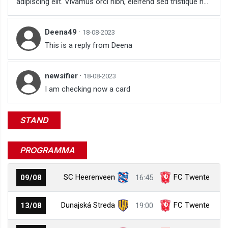
adipiscing elit. Vivamus orci nibh, eleifend sed tristique n...
Deena49
·
18-08-2023
This is a reply from Deena
newsifier
·
18-08-2023
I am checking now a card
STAND
PROGRAMMA
SC Heerenveen
FC Twente
09/08
16:45
Dunajská Streda
FC Twente
13/08
19:00