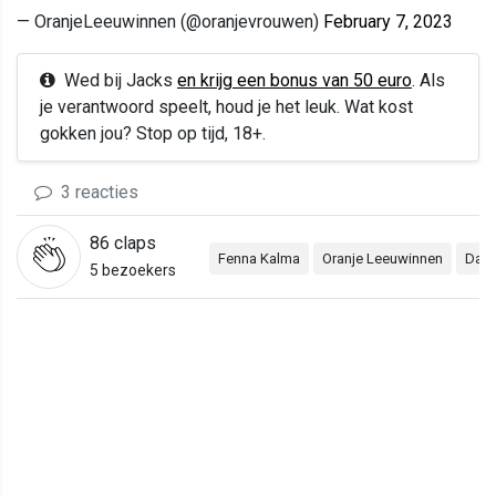
— OranjeLeeuwinnen (@oranjevrouwen)
February 7, 2023
Wed bij Jacks
en krijg een bonus van 50 euro
. Als
je verantwoord speelt, houd je het leuk. Wat kost
gokken jou? Stop op tijd, 18+.
3 reacties
86
claps
Fenna Kalma
Oranje Leeuwinnen
Daph
5 bezoekers