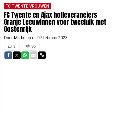
FC TWENTE VROUWEN
FC Twente en Ajax hofleveranciers
Oranje Leeuwinnen voor tweeluik met
Oostenrijk
Door
Martin
op
di. 07 februari 2023
3
86
Delen op Facebook
Delen op Twitter
Delen op Whatsapp
Delen via Mail
Delen via link