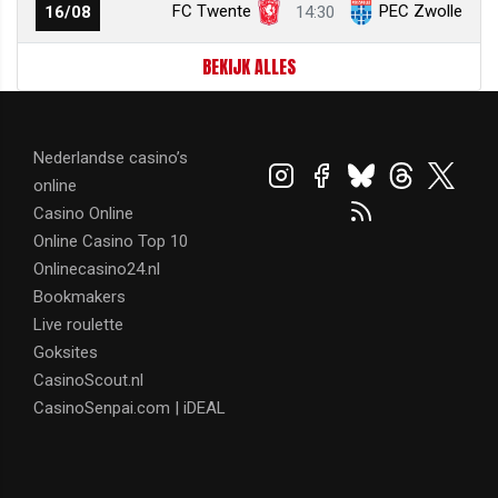
FC Twente
PEC Zwolle
16/08
14:30
BEKIJK ALLES
Nederlandse casino’s
online
Casino Online
Online Casino Top 10
Onlinecasino24.nl
Bookmakers
Live roulette
Goksites
CasinoScout.nl
CasinoSenpai.com | iDEAL