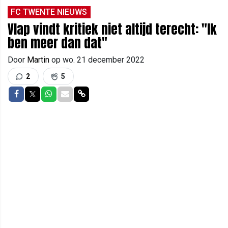
FC TWENTE NIEUWS
Vlap vindt kritiek niet altijd terecht: "Ik
ben meer dan dat"
Door
Martin
op
wo. 21 december 2022
2
5
Delen op Facebook
Delen op Twitter
Delen op Whatsapp
Delen via Mail
Delen via link