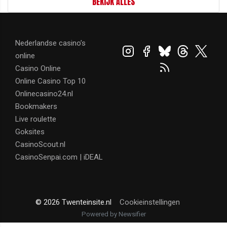
BEKIJK ALLES
Nederlandse casino’s
online
Casino Online
Online Casino Top 10
Onlinecasino24.nl
Bookmakers
Live roulette
Goksites
CasinoScout.nl
CasinoSenpai.com | iDEAL
© 2026 Twenteinsite.nl
Cookieinstellingen
Powered by Newsifier