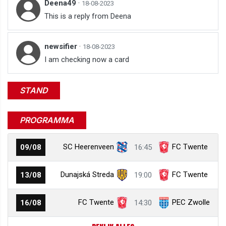
Deena49
·
18-08-2023
This is a reply from Deena
newsifier
·
18-08-2023
I am checking now a card
STAND
PROGRAMMA
SC Heerenveen
FC Twente
09/08
16:45
Dunajská Streda
FC Twente
13/08
19:00
FC Twente
PEC Zwolle
16/08
14:30